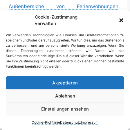
Außenbereiche von Ferienwohnungen
gestalten: Worauf kommt es an?
Cookie-Zustimmung
Rügen Guide 2026: Der große Insel-Guide für
verwalten
deinen Urlaub
Wir verwenden Technologien wie Cookies, um Geräteinformationen zu
speichern und/oder darauf zuzugreifen. Wir tun dies, um das Surferlebnis
zu verbessern und um personalisierte Werbung anzuzeigen. Wenn Sie
diesen Technologien zustimmen, können wir Daten wie das
Surfverhalten oder eindeutige IDs auf dieser Website verarbeiten. Wenn
Service
Sie Ihre Zustimmung nicht erteilen oder zurückziehen, können bestimmte
Funktionen beeinträchtigt werden.
Das Wetter
Akzeptieren
Naturschutzgebiete
Ablehnen
Tankstellen auf Rügen
Die Geschichte Rügens: Von der Entstehung
Einstellungen ansehen
bis zur Gegenwart
Cookie-Richtlinie
Datenschutz
Impressum
Die Verlockung der Einsamkeit: Entdeckung