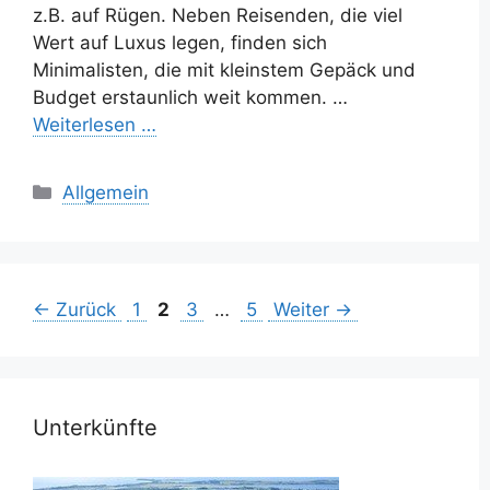
z.B. auf Rügen. Neben Reisenden, die viel
Wert auf Luxus legen, finden sich
Minimalisten, die mit kleinstem Gepäck und
Budget erstaunlich weit kommen. …
Weiterlesen …
Kategorien
Allgemein
Seite
Seite
Seite
Seite
←
Zurück
1
2
3
…
5
Weiter
→
Unterkünfte