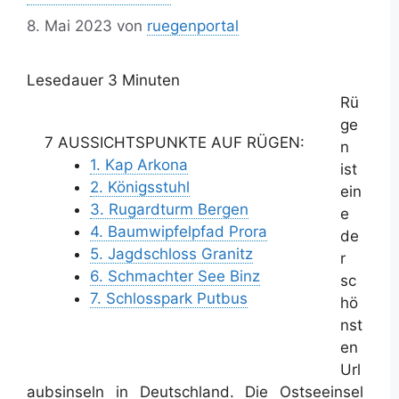
8. Mai 2023
von
ruegenportal
Lesedauer
3
Minuten
Rü
ge
7 AUSSICHTSPUNKTE AUF RÜGEN:
n
1. Kap Arkona
ist
2. Königsstuhl
ein
3. Rugardturm Bergen
e
4. Baumwipfelpfad Prora
de
5. Jagdschloss Granitz
r
6. Schmachter See Binz
sc
7. Schlosspark Putbus
hö
nst
en
Url
aubsinseln in Deutschland. Die Ostseeinsel