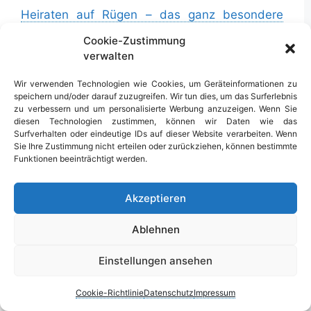
Heiraten auf Rügen – das ganz besondere
Erlebnis
Cookie-Zustimmung
Königsstuhl: Das Wahrzeichen Rügens
verwalten
Ausflugstipp Rugard
Wir verwenden Technologien wie Cookies, um Geräteinformationen zu
speichern und/oder darauf zuzugreifen. Wir tun dies, um das Surferlebnis
Museum Galileo Wissenswelt
zu verbessern und um personalisierte Werbung anzuzeigen. Wenn Sie
diesen Technologien zustimmen, können wir Daten wie das
Schöne Wanderrouten auf Rügen
Surfverhalten oder eindeutige IDs auf dieser Website verarbeiten. Wenn
Sie Ihre Zustimmung nicht erteilen oder zurückziehen, können bestimmte
Die 7 besten Aussichtspunkte auf Rügen:
Funktionen beeinträchtigt werden.
Panoramablicke über die Insel
Die Geschichte Rügens: Von der Entstehung
Akzeptieren
bis zur Gegenwart
Die Verlockung der Einsamkeit: Entdeckung
Ablehnen
der kleinen Inseln rund um Rügen
Einstellungen ansehen
Hausboote für verschiedene Gelegenheiten
nutzen
Cookie-Richtlinie
Datenschutz
Impressum
Das individuelle Gestalten und Verschönern