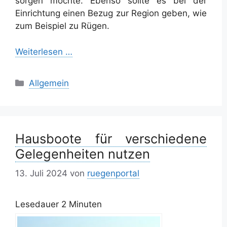
sorgen möchte. Ebenso sollte es bei der
Einrichtung einen Bezug zur Region geben, wie
zum Beispiel zu Rügen.
Weiterlesen …
Kategorien
Allgemein
Hausboote für verschiedene
Gelegenheiten nutzen
13. Juli 2024
von
ruegenportal
Lesedauer
2
Minuten